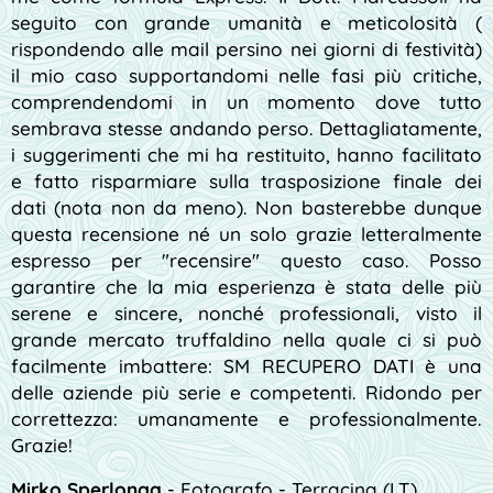
seguito con grande umanità e meticolosità (
rispondendo alle mail persino nei giorni di festività)
il mio caso supportandomi nelle fasi più critiche,
comprendendomi in un momento dove tutto
sembrava stesse andando perso. Dettagliatamente,
i suggerimenti che mi ha restituito, hanno facilitato
e fatto risparmiare sulla trasposizione finale dei
dati (nota non da meno). Non basterebbe dunque
questa recensione né un solo grazie letteralmente
espresso per "recensire" questo caso. Posso
garantire che la mia esperienza è stata delle più
serene e sincere, nonché professionali, visto il
grande mercato truffaldino nella quale ci si può
facilmente imbattere: SM RECUPERO DATI è una
delle aziende più serie e competenti. Ridondo per
correttezza: umanamente e professionalmente.
Grazie!
Mirko Sperlonga
- Fotografo - Terracina (LT)