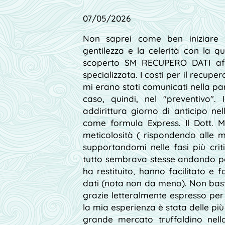
07/05
/2026
Non saprei come ben iniziare p
gentilezza e la celerità con la q
scoperto SM RECUPERO DATI aff
specializzata. I costi per il recup
mi erano stati comunicati nella par
caso, quindi, nel "preventivo". 
addirittura giorno di anticipo n
come formula Express. Il Dott. 
meticolosità ( rispondendo alle ma
supportandomi nelle fasi più c
tutto sembrava stesse andando pe
ha restituito, hanno facilitato e f
dati (nota non da meno). Non bas
grazie letteralmente espresso per
la mia esperienza è stata delle più 
grande mercato truffaldino nell