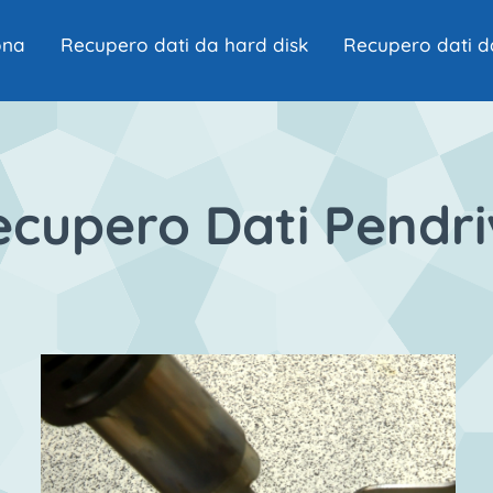
ona
Recupero dati da hard disk
Recupero dati d
ecupero Dati Pendri