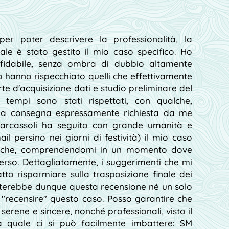
er poter descrivere la professionalità, la
uale è stato gestito il mio caso specifico. Ho
idabile, senza ombra di dubbio altamente
ero hanno rispecchiato quelli che effettivamente
te d'acquisizione dati e studio preliminare del
I tempi sono stati rispettati, con qualche,
ella consegna espressamente richiesta da me
Marcassoli ha seguito con grande umanità e
il persino nei giorni di festività) il mio caso
ritiche, comprendendomi in un momento dove
rso. Dettagliatamente, i suggerimenti che mi
atto risparmiare sulla trasposizione finale dei
terebbe dunque questa recensione né un solo
 "recensire" questo caso. Posso garantire che
serene e sincere, nonché professionali, visto il
a quale ci si può facilmente imbattere: SM