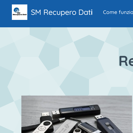
SM Recupero
Dat
i
Come funzi
R